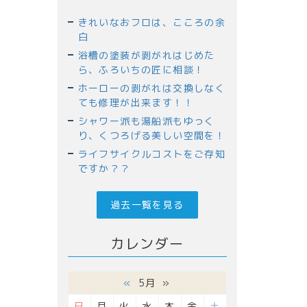
きれいなおフロは、こころの余
白
浴槽の塗装が剥がれはじめた
ら、ふろいちの匠に相談！
ホーローの剥がれは交換しなく
ても修理が出来ます！！
シャワー派も湯船派もゆっく
り、くつろげる美しい空間を！
ライフサイクルコストをご存知
ですか？？
過去一覧を見る
カレンダー
«
5月
»
日
月
火
水
木
金
土