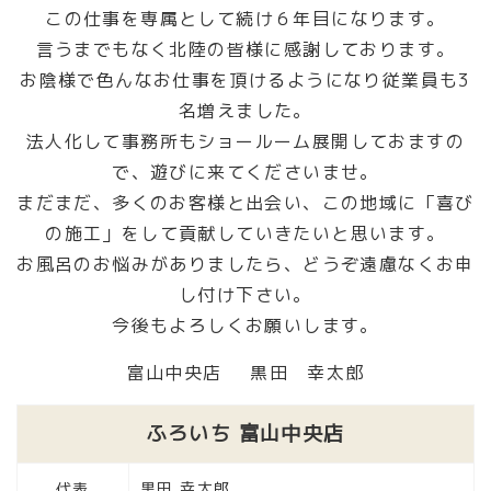
この仕事を専属として続け６年目になります。
言うまでもなく北陸の皆様に感謝しております。
お陰様で色んなお仕事を頂けるようになり従業員も3
名増えました。
法人化して事務所もショールーム展開しておますの
で、遊びに来てくださいませ。
まだまだ、多くのお客様と出会い、この地域に「喜び
の施工」をして貢献していきたいと思います。
お風呂のお悩みがありましたら、どうぞ遠慮なくお申
し付け下さい。
今後もよろしくお願いします。
富山中央店 黒田 幸太郎
ふろいち
富山中央店
代表
黒田 幸太郎