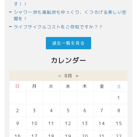
す！！
シャワー派も湯船派もゆっくり、くつろげる美しい空
間を！
ライフサイクルコストをご存知ですか？？
過去一覧を見る
カレンダー
«
8月
»
日
月
火
水
木
金
土
1
2
3
4
5
6
7
8
9
10
11
12
13
14
15
16
17
18
19
20
21
22