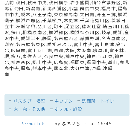
弘前
,
秋田
,
秋田中央
,
秋田横手
,
岩手盛岡
,
仙台宮城野区
,
新
潟新発田
,
新潟南
,
新潟西浦区
,
小諸
,
群馬中央
,
福島市
,
福島
市中央
,
栃木
,
八王子南
,
東京練馬南
,
大田南
,
埼玉三郷
,
横浜
磯子
,
横浜戸塚区
,
千葉松戸
,
木更津
,
千葉花見川区
,
茨城日
立市
,
茨城守谷
,
品川区
,
町田
,
足立区
,
藤沢辻堂
,
埼玉川口
,
藤
沢
,
狭山
,
相模原南区
,
横浜緑区
,
横浜神奈川区
,
岐阜
,
愛知
,
金
沢中央
,
愛知半田
,
静岡
,
名古屋西区
,
滋賀野洲
,
名古屋南区
,
刈谷
,
名古屋名東区
,
愛知みよし
,
富山中央
,
富山魚津
,
金沢
北
,
岐阜関
,
富士河口湖
,
京都
,
大阪
,
大阪南
,
寝屋川
,
富田林
,
堺
,
枚方
,
東住吉区
,
奈良中央
,
神戸中央
,
神戸西
,
加東
,
神戸
北
,
神戸西区
,
松山中央
,
広島呉
,
福岡東
,
福岡中央
,
基山
,
鹿児
島中央
,
霧島
,
熊本中央
,
熊本北
,
大分中津
,
沖縄
,
沖縄
南
バスタブ・浴室
キッチン
洗面所・トイレ
床・窓・その他
ホテル・施設
Permalink
by ふろいち
at 16:45