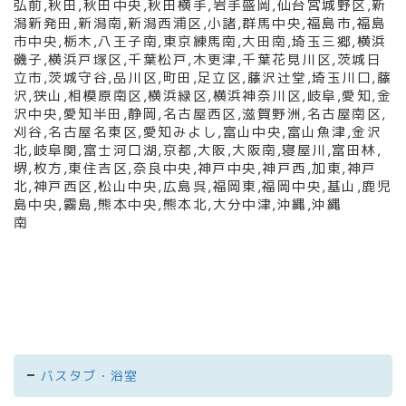
弘前
,
秋田
,
秋田中央
,
秋田横手
,
岩手盛岡
,
仙台宮城野区
,
新
潟新発田
,
新潟南
,
新潟西浦区
,
小諸
,
群馬中央
,
福島市
,
福島
市中央
,
栃木
,
八王子南
,
東京練馬南
,
大田南
,
埼玉三郷
,
横浜
磯子
,
横浜戸塚区
,
千葉松戸
,
木更津
,
千葉花見川区
,
茨城日
立市
,
茨城守谷
,
品川区
,
町田
,
足立区
,
藤沢辻堂
,
埼玉川口
,
藤
沢
,
狭山
,
相模原南区
,
横浜緑区
,
横浜神奈川区
,
岐阜
,
愛知
,
金
沢中央
,
愛知半田
,
静岡
,
名古屋西区
,
滋賀野洲
,
名古屋南区
,
刈谷
,
名古屋名東区
,
愛知みよし
,
富山中央
,
富山魚津
,
金沢
北
,
岐阜関
,
富士河口湖
,
京都
,
大阪
,
大阪南
,
寝屋川
,
富田林
,
堺
,
枚方
,
東住吉区
,
奈良中央
,
神戸中央
,
神戸西
,
加東
,
神戸
北
,
神戸西区
,
松山中央
,
広島呉
,
福岡東
,
福岡中央
,
基山
,
鹿児
島中央
,
霧島
,
熊本中央
,
熊本北
,
大分中津
,
沖縄
,
沖縄
南
バスタブ・浴室