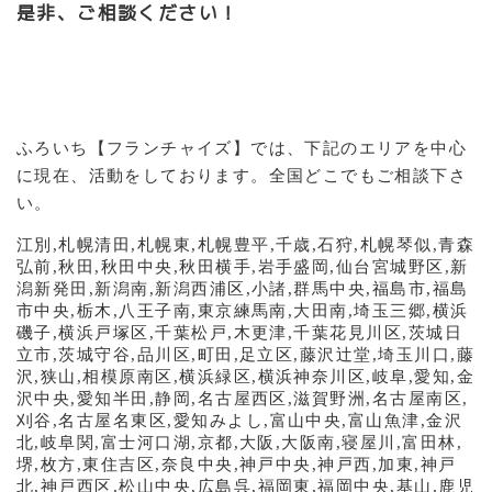
是非、ご相談ください！
ふろいち【フランチャイズ】では、下記のエリアを中心
に現在、活動をしております。全国どこでもご相談下さ
い。
江別
,
札幌清田
,
札幌東
,
札幌豊平
,
千歳
,
石狩
,
札幌琴似
,
青森
弘前
,
秋田
,
秋田中央
,
秋田横手
,
岩手盛岡
,
仙台宮城野区
,
新
潟新発田
,
新潟南
,
新潟西浦区
,
小諸
,
群馬中央
,
福島市
,
福島
市中央
,
栃木
,
八王子南
,
東京練馬南
,
大田南
,
埼玉三郷
,
横浜
磯子
,
横浜戸塚区
,
千葉松戸
,
木更津
,
千葉花見川区
,
茨城日
立市
,
茨城守谷
,
品川区
,
町田
,
足立区
,
藤沢辻堂
,
埼玉川口
,
藤
沢
,
狭山
,
相模原南区
,
横浜緑区
,
横浜神奈川区
,
岐阜
,
愛知
,
金
沢中央
,
愛知半田
,
静岡
,
名古屋西区
,
滋賀野洲
,
名古屋南区
,
刈谷
,
名古屋名東区
,
愛知みよし
,
富山中央
,
富山魚津
,
金沢
北
,
岐阜関
,
富士河口湖
,
京都
,
大阪
,
大阪南
,
寝屋川
,
富田林
,
堺
,
枚方
,
東住吉区
,
奈良中央
,
神戸中央
,
神戸西
,
加東
,
神戸
北
,
神戸西区
,
松山中央
,
広島呉
,
福岡東
,
福岡中央
,
基山
,
鹿児