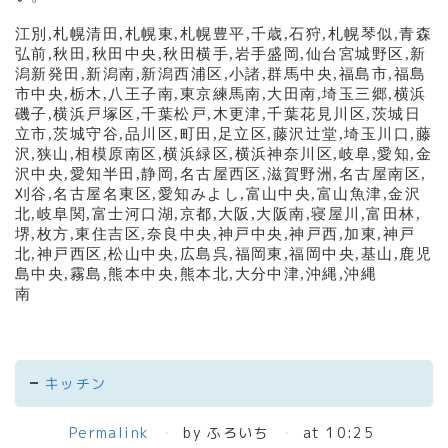
江別
,
札幌清田
,
札幌東
,
札幌豊平
,
千歳
,
石狩
,
札幌琴似
,
青森
弘前
,
秋田
,
秋田中央
,
秋田横手
,
岩手盛岡
,
仙台宮城野区
,
新
潟新発田
,
新潟南
,
新潟西浦区
,
小諸
,
群馬中央
,
福島市
,
福島
市中央
,
栃木
,
八王子南
,
東京練馬南
,
大田南
,
埼玉三郷
,
横浜
磯子
,
横浜戸塚区
,
千葉松戸
,
木更津
,
千葉花見川区
,
茨城日
立市
,
茨城守谷
,
品川区
,
町田
,
足立区
,
藤沢辻堂
,
埼玉川口
,
藤
沢
,
狭山
,
相模原南区
,
横浜緑区
,
横浜神奈川区
,
岐阜
,
愛知
,
金
沢中央
,
愛知半田
,
静岡
,
名古屋西区
,
滋賀野洲
,
名古屋南区
,
刈谷
,
名古屋名東区
,
愛知みよし
,
富山中央
,
富山魚津
,
金沢
北
,
岐阜関
,
富士河口湖
,
京都
,
大阪
,
大阪南
,
寝屋川
,
富田林
,
堺
,
枚方
,
東住吉区
,
奈良中央
,
神戸中央
,
神戸西
,
加東
,
神戸
北
,
神戸西区
,
松山中央
,
広島呉
,
福岡東
,
福岡中央
,
基山
,
鹿児
島中央
,
霧島
,
熊本中央
,
熊本北
,
大分中津
,
沖縄
,
沖縄
南
キッチン
Permalink
by ふろいち
at 10:25